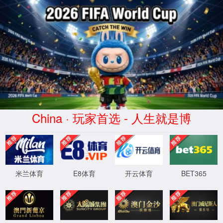
beats365(中国区)唯一官方网
站-2026 World Cup
栏目菜单
beats365唯一官方网站-工厂车间
beats365唯一官方网站-工厂车间
beats365唯一官方网站-工厂车间
beats365唯一官方网站-工厂车间