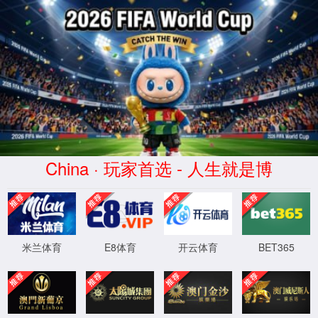
栏目菜单
beats365唯一官方网站-工厂车间
所属分类：生产环境
点击次数：358
发布日期：2022-04-08