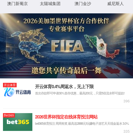
上一篇：
beats365唯一官方网站-工厂车间
下一篇：
beats365唯一官方网站-工厂车间
最新产品
HSD汽车高速连接器自动化组装
HSD 4PIN汽车连接器自动组装
设备
设备
我想咨询自动化装配机