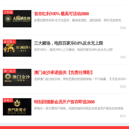
FAKRA04高速连接器自动组装
FAKRA12汽车连接器自动组装
3
设备
设备
最新新闻
beats365(中国区)唯一官方网站-2026 World Cup【2026
2026-02-09
浅谈O型密封圈自动装配设备定制的设计
2025-10-13
beats365唯一官方网站公司2025年国庆节、中秋节--双节放
2025-09-30
浅谈：金属配件自动化组装生产线的设计目
2025-09-16
止液调节器自动化组装设备的设计目的和
2025-09-10
浅谈：水龙头产品从配件通过自动化设备装
2025-08-01
浅谈：浸润型非标自动化设备的应用范围以
2025-08-01
浅谈：对接工装组装机器设备的应用范围，优
2025-07-29
浅谈：3c消费类电子的非标自动化设备的介
2025-07-29
浅述非标自动化设备组装实战指南
2025-07-21