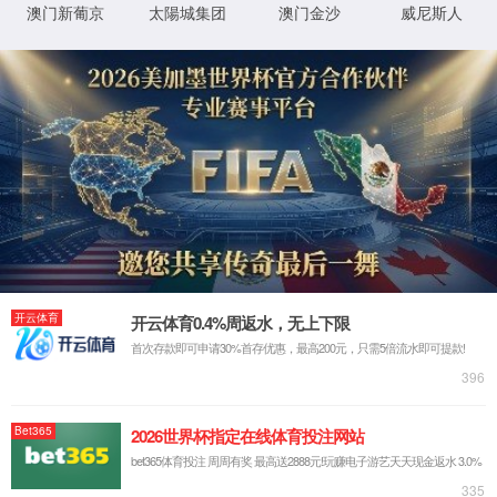
上一篇：
返回列表
下一篇：
beats365唯一官方网站-专利证书
最新产品
HSD汽车高速连接器自动化组装
HSD 4PIN汽车连接器自动组装
设备
设备
我想咨询自动化组装设备