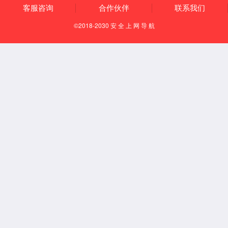
beats365(中国区)唯一官方网站-2026 World Cup
Copyright © 2021
版权所有
粤ICP备2021016585号
联系人：唐先生
手机：18665163597
电话：0769-82858206
邮箱：tay.tang@Iianyizn.com
地址：广东省东莞市长安镇上朗路53号301室
关于我们
产品中心
新闻资讯
联系我们
电子玩具自动组装线
公司新闻
在线留言
汽车连接器自动组装
行业动态
线
我们的服务
常见问题
3C行业自动组装线
医疗器械自动组装线