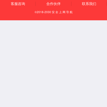
浅谈：3c消费类电子的非标自动化设备的介
2025-07-29
浅述非标自动化设备组装实战指南
2025-07-21
beats365(中国区)唯一官方网站-2026 World Cup
Copyright © 2021
版权所有
粤ICP备2021016585号
联系人：唐先生
手机：18665163597
电话：0769-82858206
邮箱：tay.tang@Iianyizn.com
地址：广东省东莞市长安镇上朗路53号301室
关于我们
产品中心
新闻资讯
联系我们
电子玩具自动组装线
公司新闻
在线留言
汽车连接器自动组装
行业动态
线
我们的服务
常见问题