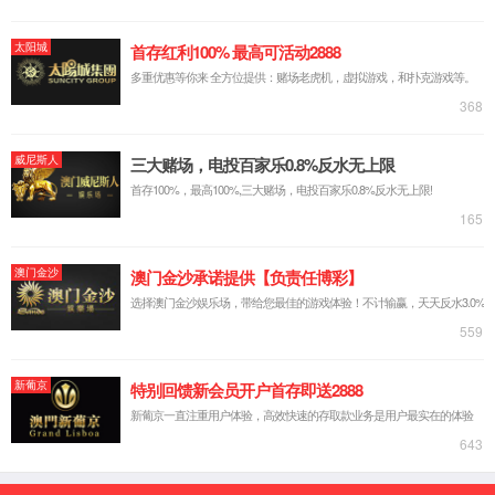
装设备
设备
我想咨询自动化装配机
FAKRA04高速连接器自动组装
FAKRA12汽车连接器自动组装
设备
设备
最新新闻
beats365(中国区)唯一官方网站-2026 World Cup【2026
2026-02-09
浅谈O型密封圈自动装配设备定制的设计
2025-10-13
beats365唯一官方网站公司2025年国庆节、中秋节--双节放
2025-09-30
浅谈：金属配件自动化组装生产线的设计目
2025-09-16
止液调节器自动化组装设备的设计目的和
2025-09-10
浅谈：水龙头产品从配件通过自动化设备装
2025-08-01
浅谈：浸润型非标自动化设备的应用范围以
2025-08-01
浅谈：对接工装组装机器设备的应用范围，优
2025-07-29